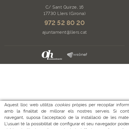
C/ Sant Quirze, 16
17730 Llers (Girona)
972 52 80 20
ajuntament@llers.cat
Aquest lloc web utilitza
cookies
pròpies per recopilar inform
amb la finalitat de millorar els nostres serveis. Si cont
navegant, suposa l'acceptació de la instal·lació de les mate
L'usuari té la possibilitat de configurar el seu navegador poden