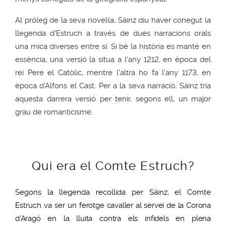
Al pròleg de la seva novel·la,
Sáinz
diu haver conegut la
llegenda d'
Estruch
a través de dues narracions orals
una mica diverses entre si. Si bé la història es manté en
essència, una versió la situa
a l'any 1212
, en època del
rei Pere el Catòlic, mentre l'altra ho fa l'any 1173, en
època d'Alfons el Cast. Per a la seva narració,
Sáinz
tria
aquesta darrera versió per tenir, segons ell, un major
grau de romanticisme.
Qui era el Comte Estruch?
Segons la llegenda recollida per Sáinz, el Comte
Estruch va ser
un ferotge cavaller al servei de la Corona
d’Aragó en la lluita contra els infidels en plena