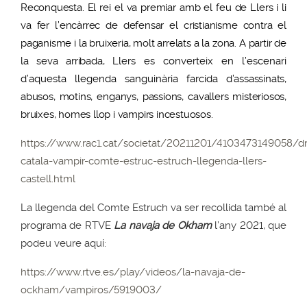
Reconquesta. El rei el va premiar amb el feu de Llers i li
va fer l’encàrrec de defensar el cristianisme contra el
paganisme i la bruixeria, molt arrelats a la zona. A partir de
la seva arribada,
Llers es converteix en l’escenari
d’aquesta llegenda sanguinària farcida
d’assassinats,
abusos, motins, enganys, passions, cavallers misteriosos,
bruixes, homes llop i vampirs incestuosos.
https://www.rac1.cat/societat/20211201/4103473149058/dr
catala-vampir-comte-estruc-estruch-llegenda-llers-
castell.html
La llegenda del Comte Estruch va ser recollida també al
programa de RTVE
La navaja de Okham
l’any 2021, que
podeu veure aquí:
https://www.rtve.es/play/videos/la-navaja-de-
ockham/vampiros/5919003/